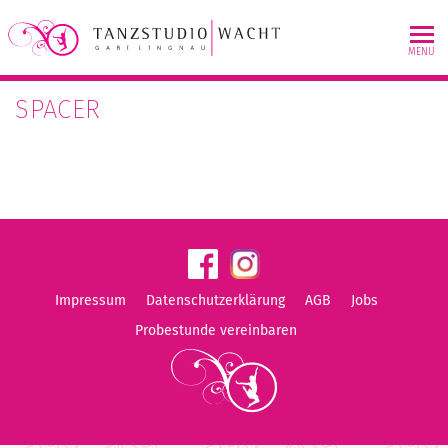
Skip
to
MENU
content
SPACER
Impressum
Datenschutzerklärung
AGB
Jobs
Probestunde vereinbaren