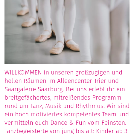
WILLKOMMEN in unseren großzügigen und
hellen Räumen im Alleencenter Trier und
Saargalerie Saarburg. Bei uns erlebt ihr ein
breitgefächertes, mitreißendes Programm
rund um Tanz, Musik und Rhythmus. Wir sind
ein hoch motiviertes kompetentes Team und
vermitteln euch Dance & Fun vom Feinsten.
Tanzbegeisterte von jung bis alt: Kinder ab 3