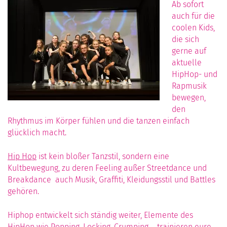
Ab sofort
auch für die
coolen Kids,
die sich
gerne auf
aktuelle
HipHop- und
Rapmusik
bewegen,
den
Rhythmus im Körper fühlen und die tanzen einfach
glücklich macht.
Hip Hop
ist kein bloßer Tanzstil, sondern eine
Kultbewegung, zu deren Feeling außer Streetdance und
Breakdance auch Musik, Graffiti, Kleidungsstil und Battles
gehören.
Hiphop entwickelt sich ständig weiter, Elemente des