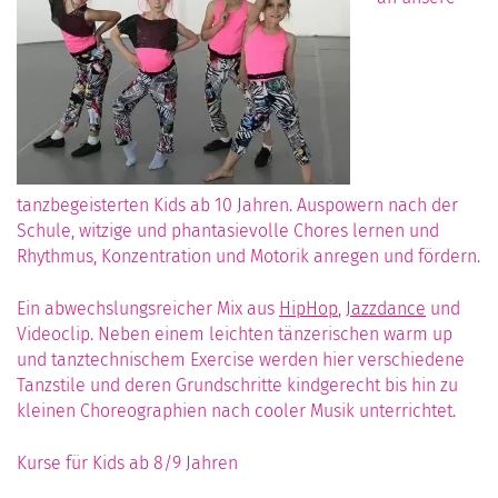
tanzbegeisterten Kids ab 10 Jahren. Auspowern nach der
Schule, witzige und phantasievolle Chores lernen und
Rhythmus, Konzentration und Motorik anregen und fördern.
Ein abwechslungsreicher Mix aus
HipHop
,
Jazzdance
und
Videoclip. Neben einem leichten tänzerischen warm up
und tanztechnischem Exercise werden hier verschiedene
Tanzstile und deren Grundschritte kindgerecht bis hin zu
kleinen Choreographien nach cooler Musik unterrichtet.
Kurse für Kids ab 8/9 Jahren