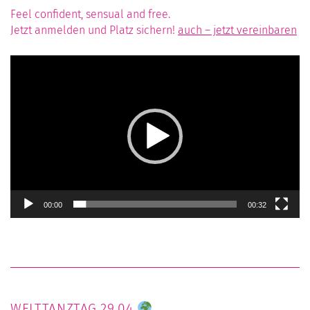
Feel confident, sensual and free.
Jetzt anmelden und Platz sichern!
auch – jetzt vereinbaren
Video-
Player
00:00
00:32
WELTTANZTAG 29.04